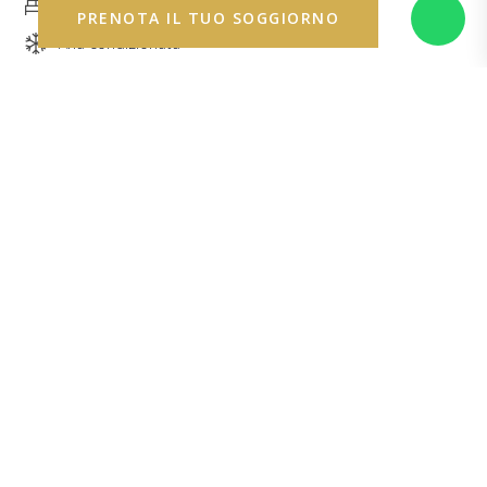
1 letto king-size + un comodo divano letto
PRENOTA IL TUO SOGGIORNO
Aria condizionata
Servizi
Accappatoio
Doccia & Bagno
2 adulti e 2 bambini (fino a 8 anni)
32 - 36m2
Doccia
Bagno
PRENOTA IL TUO SOGGIORNO
Sweet Family Suite