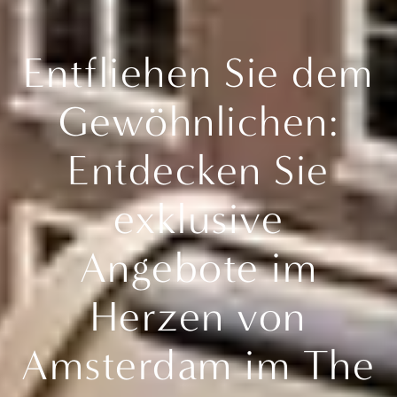
Entfliehen Sie dem
Gewöhnlichen:
Entdecken Sie
exklusive
Angebote im
Herzen von
Amsterdam im The