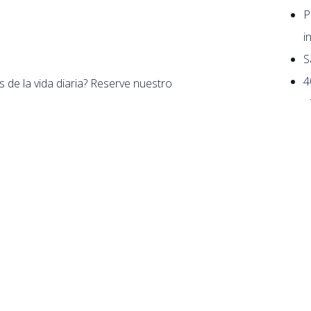
P
i
S
4
s de la vida diaria? Reserve nuestro
e
e incluye un almuerzo para dos con
desayuno en la habitación y una suite
Opci
as (cava) y las burbujas (baño). Disfruta
com
ora del baño sea aún más relajante. Este
las 
aireado.
a cena
 abajo o contáctenos al
+31 (0)20 530