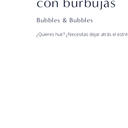
con burbujas
Bubbles & Bubbles
¿Quieres huir? ¿Necesitas dejar atrás el estré
paquete de burbujas y burbujas. Este paquet
calificación Michelin, cava en la habitación, 
urbana de lujo. Déjate envolver por las burbuj
de productos de baño premium para que la h
paquete seguramente te hará sentir ligero y 
¿Prefieres cenar?
Dormir de lujo con delicios
Reserve por correo presionando el botón de
6200
.