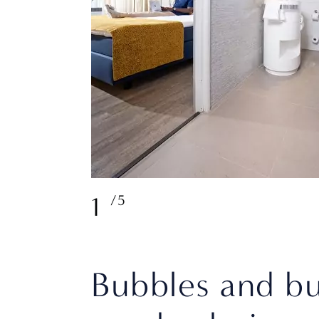
1
/5
Bubbles and bu