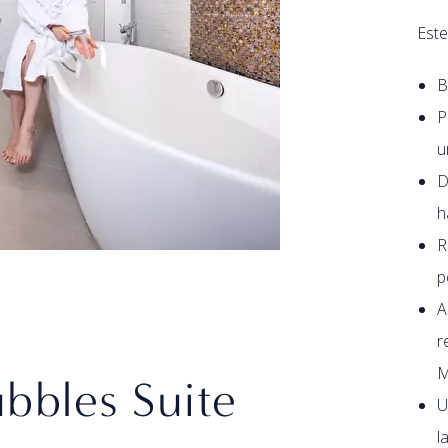
Este
B
P
u
D
h
R
p
A
r
M
bbles Suite
U
l