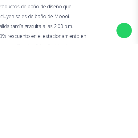
roductos de baño de diseño que
ncluyen sales de baño de Moooi.
alida tardía gratuita a las 2:00 p.m.
0% rescuento en el estacionamiento en
l garaje (Parking Prins & Keizer).
ón extra: añadir
una caja llena de
plementos eróticos
para condimentar
cosas (+ 27,95 € o 150 €)
MÁS OFERTAS