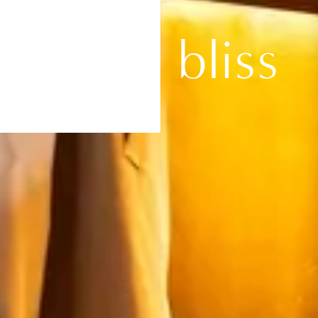
NTRUM
ense of bliss