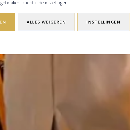
LBUS BOUTIQUE HOTEL AMSTERDAM CE
gebruiken opent u de instellingen.
lovers of a s
REN
ALLES WEIGEREN
INSTELLINGEN