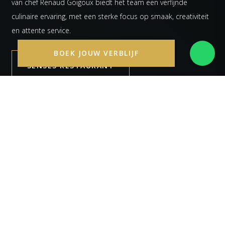
van chef Renaud Goigoux biedt het team een verfijnde
culinaire ervaring, met een sterke focus op smaak, creativiteit
en attente service.
BOEK JOUW VERBLIJF
SENSES RESTAURANT