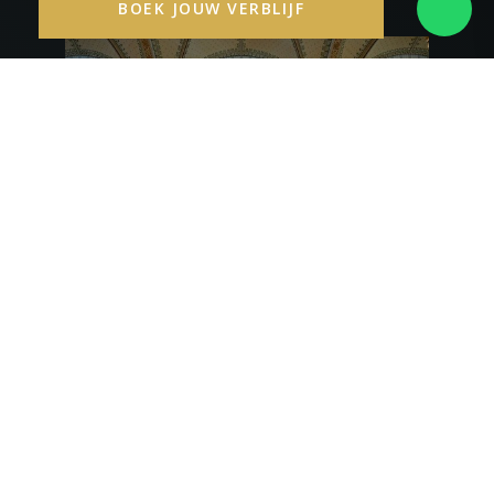
BOEK JOUW VERBLIJF
Zoveel musea
Geniet van een korte vijftien minuten durende uitstap naar het
wereldberoemde Museumkwartier, de thuisbasis van Het